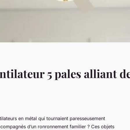
tilateur 5 pales alliant d
lateurs en métal qui tournaient paresseusement
ccompagnés d’un ronronnement familier ? Ces objets