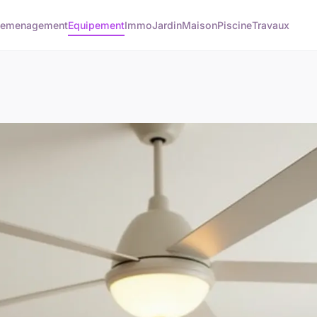
emenagement
Equipement
Immo
Jardin
Maison
Piscine
Travaux