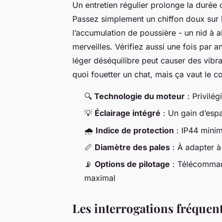
Un entretien régulier prolonge la durée de
Passez simplement un chiffon doux sur l
l’accumulation de poussière - un nid à al
merveilles. Vérifiez aussi une fois par an
léger déséquilibre peut causer des vibra
quoi fouetter un chat, mais ça vaut le c
🔍
Technologie du moteur
: Privilé
💡
Éclairage intégré
: Un gain d’esp
🌧️
Indice de protection
: IP44 minim
📏
Diamètre des pales
: À adapter à
📡
Options de pilotage
: Télécommand
maximal
Les interrogations fréquen