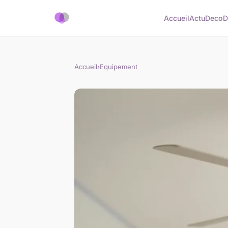
Accueil
Actu
Deco
D
Accueil
›
Equipement