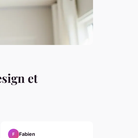
esign et
Fabien
F