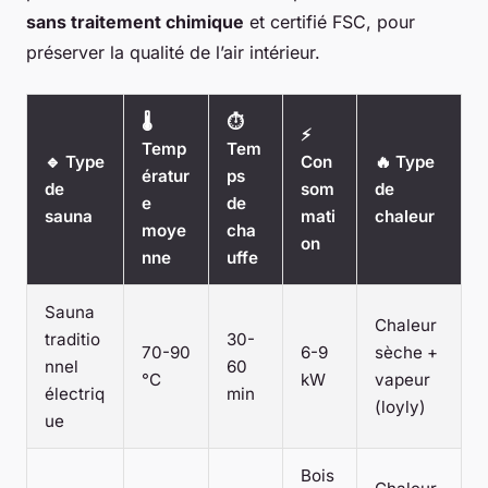
sans traitement chimique
et certifié FSC, pour
préserver la qualité de l’air intérieur.
🌡
⏱
⚡
Temp
Tem
🔹 Type
Con
🔥 Type
ératur
ps
de
som
de
e
de
sauna
mati
chaleur
moye
cha
on
nne
uffe
Sauna
Chaleur
traditio
30-
70-90
6-9
sèche +
nnel
60
°C
kW
vapeur
électriq
min
(loyly)
ue
Bois