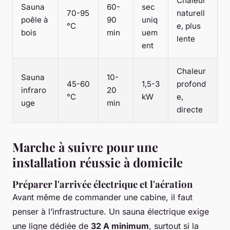
Chaleur
Sauna
60-
sec
70-95
naturell
poêle à
90
uniq
°C
e, plus
bois
min
uem
lente
ent
Chaleur
Sauna
10-
45-60
1,5-3
profond
infraro
20
°C
kW
e,
uge
min
directe
Marche à suivre pour une
installation réussie à domicile
Préparer l'arrivée électrique et l'aération
Avant même de commander une cabine, il faut
penser à l’infrastructure. Un sauna électrique exige
une ligne dédiée de
32 A minimum
, surtout si la