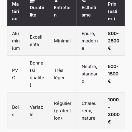
🌧️
🧹
🎨
Ma
Prix
Durabi
Entretie
Esthéti
téri
(esti
lité
n
sme
au
m.)
Alu
Épuré,
800-
Excell
min
Minimal
modern
2500
ente
ium
e
€
Bonne
Neutre,
500-
PV
(si
Très
standar
1500
C
qualité
léger
d
€
)
1000
Régulier
Chaleu
Boi
Variab
-
(protect
reux,
s
le
3000
ion)
naturel
€